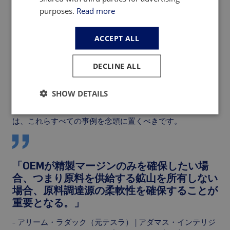
よび／または精製分野への後方統合を目指すEVメーカーに
purposes.
Read more
とってのビジネスケースについて考察しています。
本レポートでは、自動車メーカーにとって垂直統合が魅力
ACCEPT ALL
的な選択肢となり得る理由（およびそうでない理由）を掘
り下げるとともに、上流工程への進出を検討する際にメー
DECLINE ALL
カーが留意すべき重要なポイントについて考察する。
本調査では、鉱業資産の垂直統合が好結果をもたらした3つ
SHOW DETAILS
の事例と、逆に悪影響が生じた1つの事例を取り上げていま
す。鉱山から製錬所に至るまでの垂直統合を検討する際に
は、これらすべての事例を念頭に置くべきです。
「OEMが精製マージンのみを確保したい場
合、つまり原料を供給する鉱山を所有しない
場合、原料調達源の柔軟性を確保することが
重要となる。」
– アリーム・ラダック（元テスラ） | アダマス・インテリジ