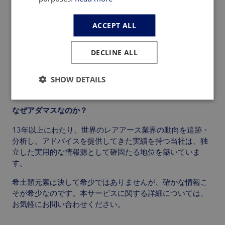
主要な顧客およびサプライヤー
工場別の希土類需要
ACCEPT ALL
企業独占インタビュー
独占現地視察レポート
DECLINE ALL
上流の経営陣、下流の調達・戦略チーム、機関投資家、お
よび政府機関に最適です。
SHOW DETAILS
なぜアダマスなのか？
13年以上にわたり、世界のレアアース業界の動向を追跡・
分析し、アドバイスを提供してきた実績を持つ当社は、独
立した実用的な情報源として確固たる地位を築いていま
す。
希土類元素は決して希少ではありませんが、確かな情報こ
そが希少なのです。本サービスに関する詳細については、
お気軽にお問い合わせください。