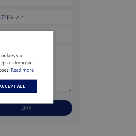
ルアドレス
*
番号
セージ
*
cookies via
helps us improve
poses.
Read more
ACCEPT ALL
お問い合わせ
送信
以下のフォームにご記入ください。このフォ
ームはreCAPTCHAによって保護されてお
プライバシーポリシー
利
り、Googleの
および
用規約が
適用されます。
「Adamas Inside」に参加する
無料レポート
無料レポート
無料レポート
無料レポート