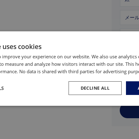
メー
電話
e uses cookies
メッ
 improve your experience on our website. We also use analytics 
to measure and analyze how visitors interact with our site. This 
l.com
rmance. No data is shared with third parties for advertising pur
LS
DECLINE ALL