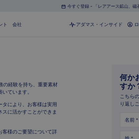
今すぐ登録 - 「レアアース鉱山、磁石、モ
ント
会社
アダマス・インサイド
ロ
磁石とモーター
鉱山から製品までのサプライチェーンに関する業界
何か
最高水準の分析
務の経験を持ち、重要素材
すか
築いています。
磁石工場のデータ分析とインサイト
こちら
鉱石から磁石までの価格および生産量の追跡
り返し
ータにより、お客様は実用
詳細な市場見通しと生産者資産モデル
ネスに活かすことができま
名前
*
詳細はこちら
お客様のご要望について詳
姓
*