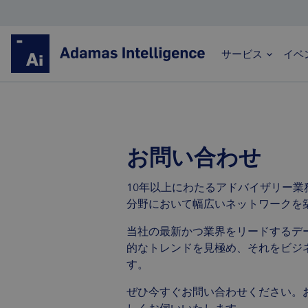
サービス
イベ
希土類
お問い合わせ
希土類市場の分析および予測における世界的リーダ
ー
10年以上にわたるアドバイザリー業
分野において幅広いネットワークを
価格評価、貿易統計、詳細な予測
世界中の何百ものクライアントから信頼をいた
当社の最新かつ業界をリードするデ
だいています
的なトレンドを見極め、それをビジ
透明性が高く、十分な情報に基づいた、データ
す。
が豊富で、実践的な
ぜひ今すぐお問い合わせください。
詳細はこちら