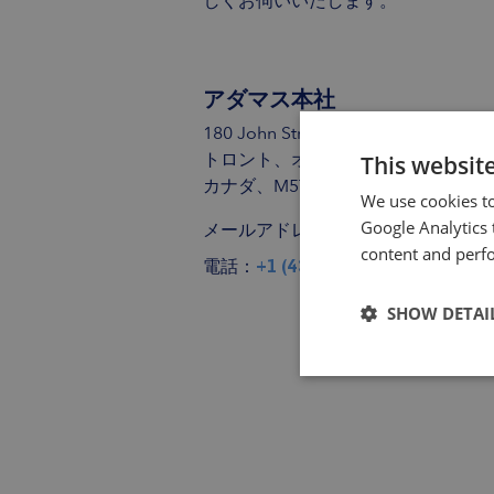
しくお伺いいたします。
アダマス本社
180 John Street
トロント、オンタリオ州
This websit
カナダ、M5T 1X5
We use cookies to
メールアドレス：
Google Analytics 
info@adamasinte
content and perfo
電話：
+1 (437) 230 8030
SHOW DETAI