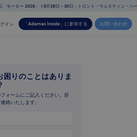
ーター 2026」 | 9月28日～30日 - トロント・ウェスティン・ハー
「Adamas Inside」に参加する
お問い合わせ
グイン
コンサルティング
お客様固有のニーズや目標に合わせて設計された、
お困りのことはありま
オーダーメイドの調査・プロジェクト
？
実現可能性調査の支援
のフォームにご記入ください。折
デューデリジェンス、競合環境分析
ご連絡いたします。
経営・戦略コンサルティング
詳細はこちら