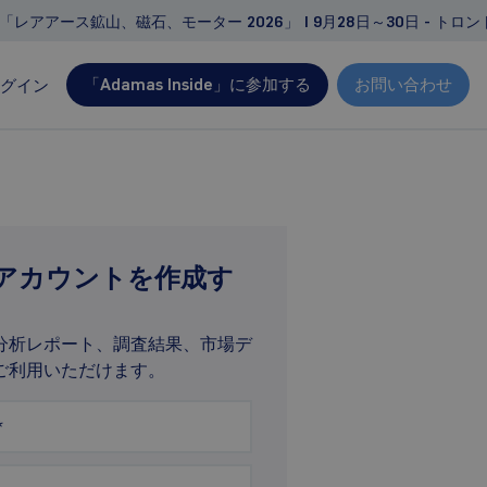
レアアース鉱山、磁石、モーター 2026」 | 9月28日～30日 - トロ
「Adamas Inside」に参加する
お問い合わせ
グイン
コンサルティング
お客様固有のニーズや目標に合わせて設計された、
アカウントを作成す
オーダーメイドの調査・プロジェクト
実現可能性調査の支援
分析レポート、調査結果、市場デ
デューデリジェンス、競合環境分析
ご利用いただけます。
経営・戦略コンサルティング
詳細はこちら
*