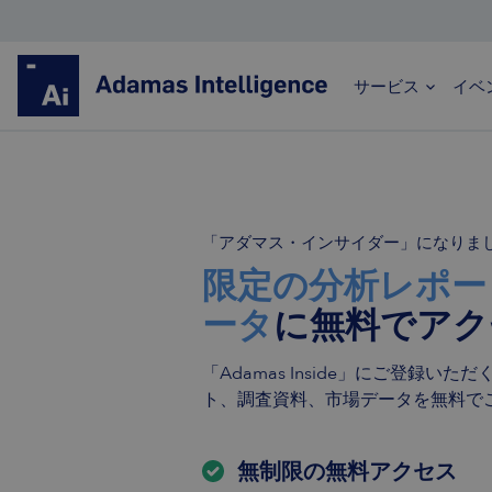
サービス
イベ
希土類
「アダマス・インサイダー」になりま
希土類市場の分析および予測における世界的リーダ
限定の分析レポー
ー
ータ
に無料でアク
価格評価、貿易統計、詳細な予測
世界中の何百ものクライアントから信頼をいた
「Adamas Inside」にご登録い
だいています
ト、調査資料、市場データを無料で
透明性が高く、十分な情報に基づいた、データ
が豊富で、実践的な
無制限の無料アクセス
詳細はこちら