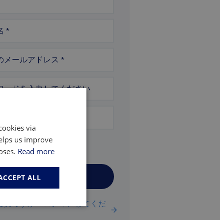
名
*
のメールアドレス
*
ワードを入力してください
ワードの確認
cookies via
helps us improve
h indicator
poses.
Read more
アカウントを作成する
ACCEPT ALL
会員ですか？ログインしてくだ