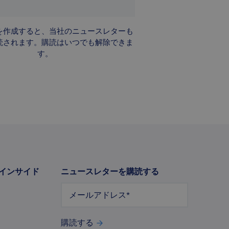
お問い合わせ
を作成すると、当社のニュースレターも
以下のフォームにご記入ください。このフォ
読されます。購読はいつでも解除できま
ームはreCAPTCHAによって保護されてお
プライバシーポリシー
利
り、Googleの
および
す。
用規約が
適用されます。
「Adamas Inside」に参加する
無料レポート
無料レポート
無料レポート
無料レポート
名前
(必須)
レポートをメールで受け取るには、以下のフ
レポートをメールで受け取るには、以下のフ
レポートをメールで受け取るには、以下のフ
レポートをメールで受け取るには、以下のフ
「Mine-to-Magnet」の徹底解説
ォームにご記入ください。
ォームにご記入ください。
ォームにご記入ください。
ォームにご記入ください。
2040年までの希土類磁石市場の展望
メールアドレス
(必須)
無料レポート
名前
名前
名前
名前
(必須)
(必須)
(必須)
(必須)
ヒューマノイドロボット革命
件名
姓
姓
姓
姓
(必須)
(必須)
(必須)
(必須)
無料レポート
EUのCRMAに関する批判的検討
メッセージ
(必須)
会社
会社
会社
会社
(必須)
(必須)
(必須)
(必須)
無料レポート
インサイド
ニュースレターを購読する
米国、EU、中国の対照的な産業政策
無料アカウントを作成する
会社のメールアドレス
会社のメールアドレス
会社のメールアドレス
会社のメールアドレス
(必須)
(必須)
(必須)
(必須)
無料レポート
メールアドレス
*
インサイトへの無制限アクセス
EVサプライチェーンの垂直統合
プレミアムコンテンツへのアクセス
メールで最新情報を定期的に受け取る
無料レポートを入手する
無料レポートを入手する
無料レポートを入手する
無料レポートを入手する
お問い合わせ
購読する