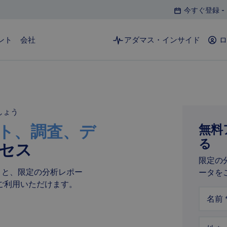
今すぐ登録 - 「
ント
会社
アダマス・インサイド
ロ
磁石とモーター
しょう
鉱山から製品までのサプライチェーンに関する業界
ト、調査、デ
無料
最高水準の分析
る
セス
磁石工場のデータ分析とインサイト
限定の
鉱石から磁石までの価格および生産量の追跡
ただくと、限定の分析レポー
ータを
詳細な市場見通しと生産者資産モデル
ご利用いただけます。
詳細はこちら
名前