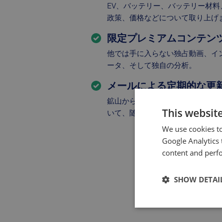
EV、バッテリー、バッテリー材
政策、価格などについて取り上げ
限定プレミアムコンテン
他では手に入らない独占動画、イ
ータ、そして独自の分析。
メールによる定期的な更
鉱山から製品に至るサプライチェ
This websit
いて、随時お知らせいたします。
We use cookies to
Google Analytics 
content and perfo
SHOW DETAI