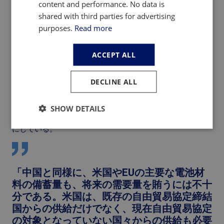
り方を比較検討し、中国に追いつき、競争力を高めるため
content and performance. No data is
の米国・欧州への提言を行っている。
shared with third parties for advertising
purposes.
Read more
具体的には、本報告書では、中国が2000年代に産業政策を
どのように活用して国内メーカー向けの金属価格の変動を
抑え、その後10年間で川下産業へと進出していき、電気自
ACCEPT ALL
動車やバッテリーといった戦略的金属を多用する産業にお
いて大きなリードを築いたかを分析している。
DECLINE ALL
本調査では、米国とEUのそれぞれの対応策――すなわち
「インフレ抑制法」と「重要原材料法」――を検証し、政
SHOW DETAILS
策立案者が留意すべき各法案の利点と弊害について明らか
にしている。
「中国と同様に、米国やEUの主要な電池材
料の備蓄量も、将来の需要量を賄うには不十
分である。米国は、既存の自由貿易協定締結
国からの供給だけでなく、現在自由貿易協定
の対象となっていない国々からの供給も必要