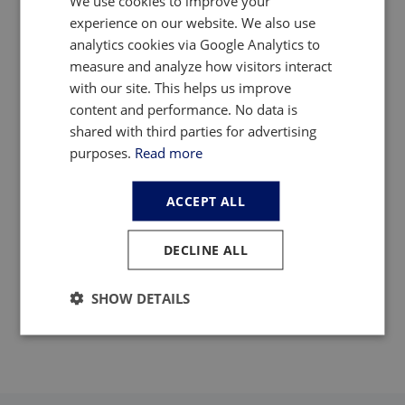
We use cookies to improve your
E-mail
*
experience on our website. We also use
analytics cookies via Google Analytics to
measure and analyze how visitors interact
Número de telefone
with our site. This helps us improve
content and performance. No data is
Mensagem
*
shared with third parties for advertising
purposes.
Read more
ACCEPT ALL
DECLINE ALL
Enviar
SHOW DETAILS