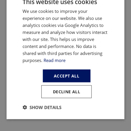
This website uses cookies
Ryan Castilloux, directeur général d'Adamas Intelligence,
participera à une table ronde sur les terres rares le 13
We use cookies to improve your
mai.
experience on our website. We also use
analytics cookies via Google Analytics to
Contactez-nous
pour fixer un rendez-vous.
measure and analyze how visitors interact
with our site. This helps us improve
content and performance. No data is
shared with third parties for advertising
purposes.
Read more
ACCEPT ALL
DECLINE ALL
SHOW DETAILS