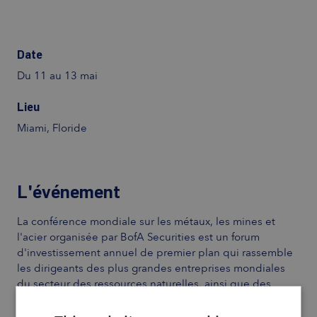
Date
Du 11 au 13 mai
Lieu
Miami, Floride
L'événement
La conférence mondiale sur les métaux, les mines et
l'acier organisée par BofA Securities est un forum
d'investissement annuel de premier plan qui rassemble
les dirigeants des plus grandes entreprises mondiales
du secteur des ressources naturelles, ainsi que des
investisseurs institutionnels et des analystes.