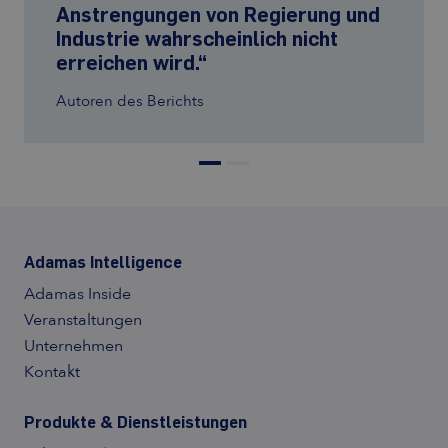
Anstrengungen von Regierung und
Herausforderungen im
Industrie wahrscheinlich nicht
Zusammenhang mit der
erreichen wird.“
Beschaffung und Zentralisierung
von Rohstoffen bewältigen kann“
Autoren des Berichts
Autoren des Berichts
Adamas Intelligence
Adamas Inside
Veranstaltungen
Unternehmen
Kontakt
Produkte & Dienstleistungen