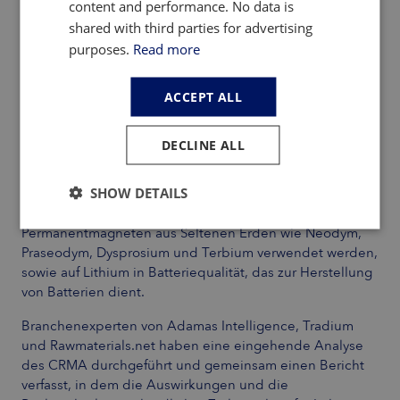
content and performance. No data is
shared with third parties for advertising
purposes.
Read more
ACCEPT ALL
DECLINE ALL
Obwohl das CRMA grundsätzlich für strategische
Rohstoffe gilt, zeigt eine eingehende Prüfung des
Gesetzes, dass der Schwerpunkt unverhältnismäßig stark
SHOW DETAILS
auf Rohstoffen liegt, die zur Herstellung von
Permanentmagneten aus Seltenen Erden wie Neodym,
Praseodym, Dysprosium und Terbium verwendet werden,
sowie auf Lithium in Batteriequalität, das zur Herstellung
von Batterien dient.
Branchenexperten von Adamas Intelligence, Tradium
und Rawmaterials.net haben eine eingehende Analyse
des CRMA durchgeführt und gemeinsam einen Bericht
verfasst, in dem die Auswirkungen und die