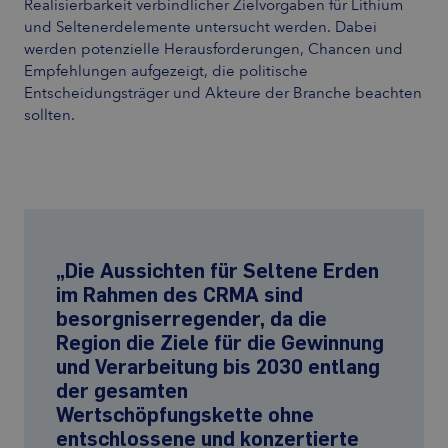
Realisierbarkeit verbindlicher Zielvorgaben für Lithium
und Seltenerdelemente untersucht werden. Dabei
werden potenzielle Herausforderungen, Chancen und
Empfehlungen aufgezeigt, die politische
Entscheidungsträger und Akteure der Branche beachten
sollten.
„Die Aussichten für Seltene Erden
„Darüber hinaus könnte die EU ohne
im Rahmen des CRMA sind
ausreichende durchgängige
besorgniserregender, da die
Verarbeitungskapazitäten in der
Region die Ziele für die Gewinnung
Region in ihrer Fähigkeit
und Verarbeitung bis 2030 entlang
eingeschränkt sein, Seltene Erden
der gesamten
aus Magnetproduktionsabfällen
Wertschöpfungskette ohne
und Altgeräten zurückzugewinnen
entschlossene und konzertierte
– sofern sie überhaupt zunächst die