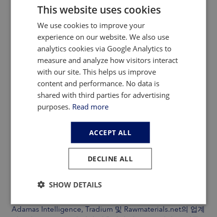
This website uses cookies
전략적 원자재(전략적 기술에 있어 “핵심적”으로 간주되는
중요 원자재의 하위 범주)의 경우, CRMA는 2030년까지 EU
We use cookies to improve your
연간 소비량의 10%를 국내에서 채굴하고, 40%를 국내에서
experience on our website. We also use
가공하며, 모든 가공 폐기물 및 수명 종료 스크랩의 25%를
analytics cookies via Google Analytics to
국내에서 재활용하도록 의무화하고 있습니다. 또한, EU는 단
measure and analyze how visitors interact
일 국가로부터 특정 전략적 원자재(SRM)의 65% 이상을 조달
with our site. This helps us improve
할 수 없습니다.
content and performance. No data is
shared with third parties for advertising
purposes.
Read more
ACCEPT ALL
CRMA가 전략적 원자재 전반에 적용되기는 하지만, 해당 법
안을 자세히 살펴보면 네오디뮴, 프라세오디뮴, 디스프로슘,
DECLINE ALL
테르븀과 같은 희토류 영구자석 제조에 사용되는 원자재와
배터리 생산에 쓰이는 배터리용 리튬에 지나치게 집중되어
SHOW DETAILS
있음을 알 수 있다.
Adamas Intelligence, Tradium 및 Rawmaterials.net의 업계