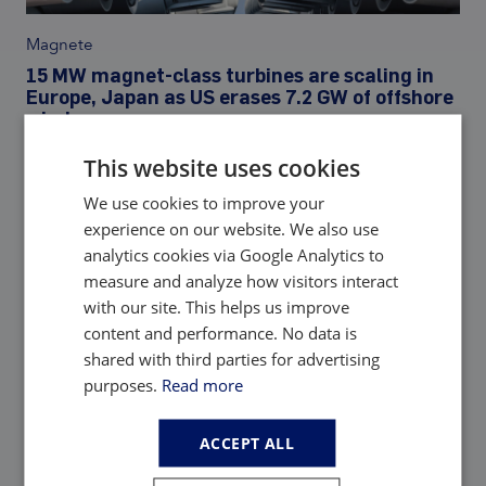
Magnete
15 MW magnet-class turbines are scaling in
Europe, Japan as US erases 7.2 GW of offshore
wind
This website uses cookies
We use cookies to improve your
Insider
experience on our website. We also use
Einblick
analytics cookies via Google Analytics to
measure and analyze how visitors interact
with our site. This helps us improve
content and performance. No data is
shared with third parties for advertising
purposes.
Read more
ACCEPT ALL