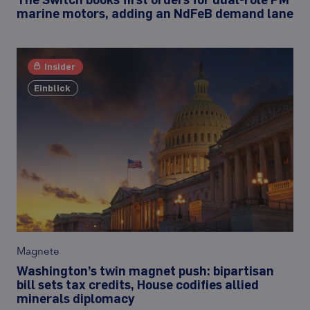
marine motors, adding an NdFeB demand lane
Insider
Einblick
Magnete
Washington’s twin magnet push: bipartisan
bill sets tax credits, House codifies allied
minerals diplomacy